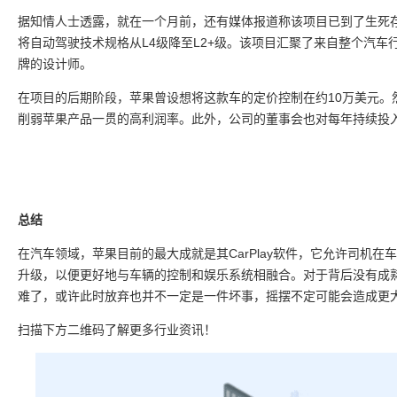
据知情人士透露，就在一个月前，还有媒体报道称该项目已到了生死存
将自动驾驶技术规格从L4级降至L2+级。该项目汇聚了来自整个汽车
牌的设计师。
在项目的后期阶段，苹果曾设想将这款车的定价控制在约10万美元。
削弱苹果产品一贯的高利润率。此外，公司的董事会也对每年持续投
总结
在汽车领域，苹果目前的最大成就是其CarPlay软件，它允许司机在车内使
升级，以便更好地与车辆的控制和娱乐系统相融合。对于背后没有成
难了，或许此时放弃也并不一定是一件坏事，摇摆不定可能会造成更大的
扫描下方二维码了解更多行业资讯！