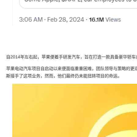
自2014年左右起，苹果便着手研发汽车，旨在打造一款具备豪华轿
苹果电动汽车项目自启动以来便面临重重困难，团队领导与策略的更
斯接手了这项业务，然而，他们最终仍未能扭转项目的命运。