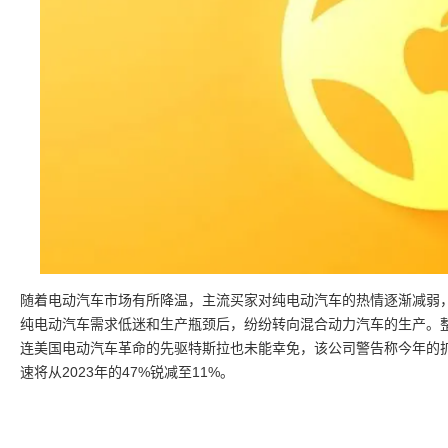
随着电动汽车市场有所降温，主流买家对纯电动汽车的热情逐渐减弱
纯电动汽车需求低迷和生产瓶颈后，纷纷转向混合动力汽车的生产。
连美国电动汽车革命的先驱特斯拉也未能幸免，该公司警告称今年的扩
速将从2023年的47%锐减至11%。