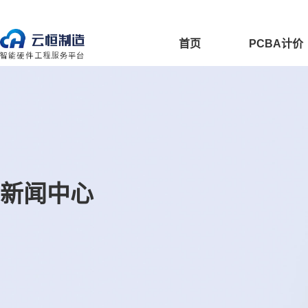
首页
PCBA计价
新闻中心