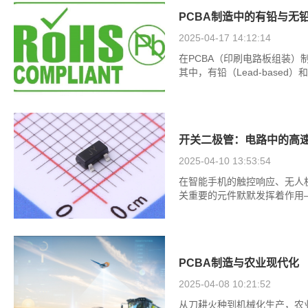
PCBA制造中的有铅与无
2025-04-17 14:12:14
在PCBA（印刷电路板组装
其中，有铅（Lead-based）
开关二极管：电路中的高速
2025-04-10 13:53:54
在智能手机的触控响应、无人
关重要的元件默默发挥着作用
PCBA制造与农业现代化
2025-04-08 10:21:52
从刀耕火种到机械化生产，农